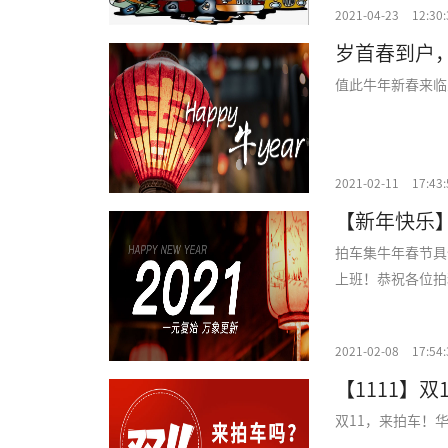
2021-04-23
12:30:
岁首春到户
值此牛年新春来临
2021-02-11
17:43:
【新年快乐】
拍车集牛年春节具
上班！恭祝各位拍
2021-02-08
17:54:
【1111】
双11，来拍车！