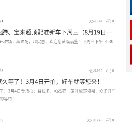
21
8574
0
【精品拍】速腾、宝来超顶配准新车下周三（8月19日）开拍！
已进场，超顶配，超实惠，欢迎您莅临品鉴！下周三下午14:30
28
9562
0
家久等了！3月4日开拍，好车就等您来！
了！3月4日专场拍：普拉多、帕杰罗…硬派越野领衔，众多好车
的等待！
59
10278
0