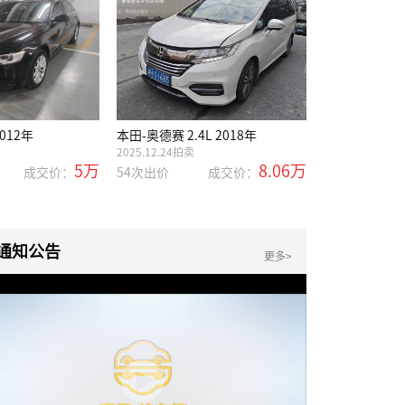
2012年
本田-奥德赛 2.4L 2018年
雷克萨斯-ES 2.
2025.12.24拍卖
2025.12.19拍卖
5万
8.06万
成交价：
54次出价
成交价：
87次出价
通知公告
更多>
Play
Video