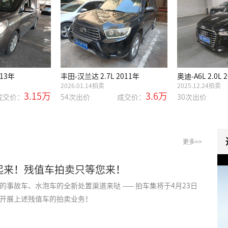
013年
丰田-汉兰达 2.7L 2011年
奥迪-A6L 2.0L 
2026.01.14拍卖
2025.12.24拍卖
3.15万
3.6万
成交价：
54次出价
成交价：
30次出价
更多>>
起来！残值车拍卖只等您来！
的事故车、水泡车的全新处置渠道来哒 —— 拍车集将于4月23日
开展上述残值车的拍卖业务！