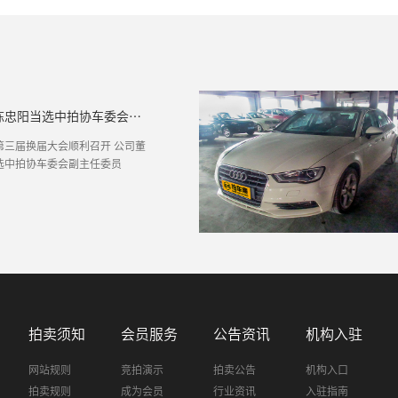
公司董事长陈忠阳当选中拍协车委会副主任委员
第三届换届大会顺利召开 公司董
选中拍协车委会副主任委员
拍卖须知
会员服务
公告资讯
机构入驻
网站规则
竞拍演示
拍卖公告
机构入口
拍卖规则
成为会员
行业资讯
入驻指南