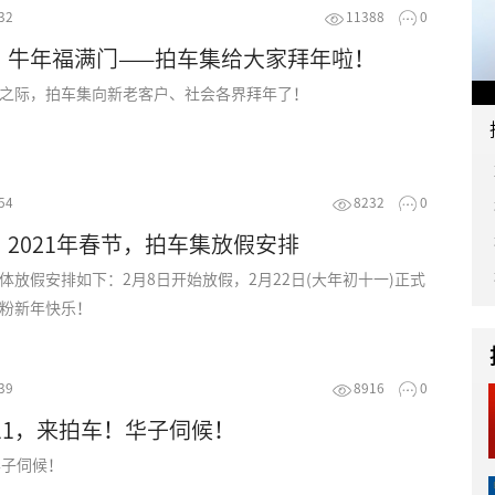
32
11388
0
，牛年福满门——拍车集给大家拜年啦！
之际，拍车集向新老客户、社会各界拜年了！
54
8232
0
2021年春节，拍车集放假安排
体放假安排如下：2月8日开始放假，2月22日(大年初十一)正式
粉新年快乐！
39
8916
0
双11，来拍车！华子伺候！
华子伺候！